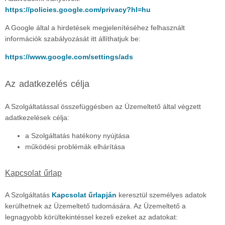
https://policies.google.com/privacy?hl=hu
A Google által a hirdetések megjelenítéséhez felhasznált
információk szabályozását itt állíthatjuk be:
https://www.google.com/settings/ads
Az adatkezelés célja
A Szolgáltatással összefüggésben az Üzemeltető által végzett
adatkezelések célja:
a Szolgáltatás hatékony nyújtása
működési problémák elhárítása
Kapcsolat űrlap
A Szolgáltatás
Kapcsolat űrlapján
keresztül személyes adatok
kerülhetnek az Üzemeltető tudomására. Az Üzemeltető a
legnagyobb körültekintéssel kezeli ezeket az adatokat: