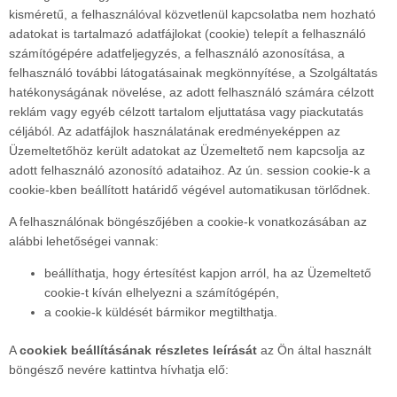
kisméretű, a felhasználóval közvetlenül kapcsolatba nem hozható
adatokat is tartalmazó adatfájlokat (cookie) telepít a felhasználó
számítógépére adatfeljegyzés, a felhasználó azonosítása, a
felhasználó további látogatásainak megkönnyítése, a Szolgáltatás
hatékonyságának növelése, az adott felhasználó számára célzott
reklám vagy egyéb célzott tartalom eljuttatása vagy piackutatás
céljából. Az adatfájlok használatának eredményeképpen az
Üzemeltetőhöz került adatokat az Üzemeltető nem kapcsolja az
adott felhasználó azonosító adataihoz. Az ún. session cookie-k a
cookie-kben beállított határidő végével automatikusan törlődnek.
A felhasználónak böngészőjében a cookie-k vonatkozásában az
alábbi lehetőségei vannak:
beállíthatja, hogy értesítést kapjon arról, ha az Üzemeltető
cookie-t kíván elhelyezni a számítógépén,
a cookie-k küldését bármikor megtilthatja.
A
cookiek beállításának részletes leírását
az Ön által használt
böngésző nevére kattintva hívhatja elő: