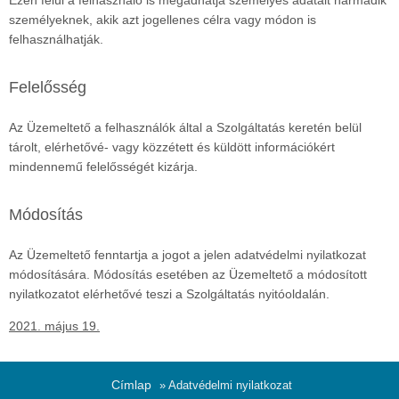
Ezen felül a felhasználó is megadhatja személyes adatait harmadik
személyeknek, akik azt jogellenes célra vagy módon is
felhasználhatják.
Felelősség
Az Üzemeltető a felhasználók által a Szolgáltatás keretén belül
tárolt, elérhetővé- vagy közzétett és küldött információkért
mindennemű felelősségét kizárja.
Módosítás
Az Üzemeltető fenntartja a jogot a jelen adatvédelmi nyilatkozat
módosítására. Módosítás esetében az Üzemeltető a módosított
nyilatkozatot elérhetővé teszi a Szolgáltatás nyitóoldalán.
2021. május 19.
Címlap
» Adatvédelmi nyilatkozat