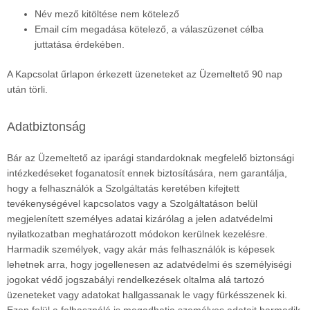
Név mező kitöltése nem kötelező
Email cím megadása kötelező, a válaszüzenet célba
juttatása érdekében.
A Kapcsolat űrlapon érkezett üzeneteket az Üzemeltető 90 nap
után törli.
Adatbiztonság
Bár az Üzemeltető az iparági standardoknak megfelelő biztonsági
intézkedéseket foganatosít ennek biztosítására, nem garantálja,
hogy a felhasználók a Szolgáltatás keretében kifejtett
tevékenységével kapcsolatos vagy a Szolgáltatáson belül
megjelenített személyes adatai kizárólag a jelen adatvédelmi
nyilatkozatban meghatározott módokon kerülnek kezelésre.
Harmadik személyek, vagy akár más felhasználók is képesek
lehetnek arra, hogy jogellenesen az adatvédelmi és személyiségi
jogokat védő jogszabályi rendelkezések oltalma alá tartozó
üzeneteket vagy adatokat hallgassanak le vagy fürkésszenek ki.