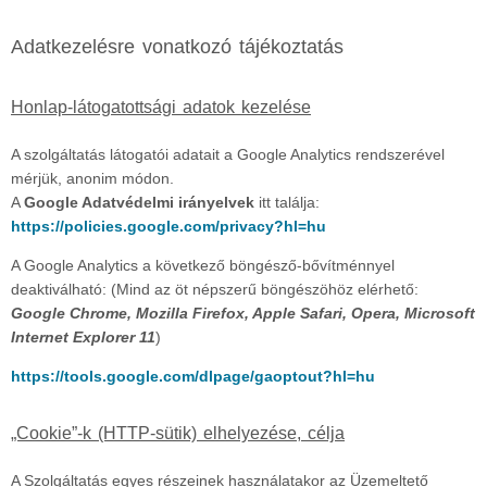
Adatkezelésre vonatkozó tájékoztatás
Honlap-látogatottsági adatok kezelése
A szolgáltatás látogatói adatait a Google Analytics rendszerével
mérjük, anonim módon.
A
Google Adatvédelmi irányelvek
itt találja:
https://policies.google.com/privacy?hl=hu
A Google Analytics a következő böngésző-bővítménnyel
deaktiválható: (Mind az öt népszerű böngészöhöz elérhető:
Google Chrome, Mozilla Firefox, Apple Safari, Opera, Microsoft
Internet Explorer 11
)
https://tools.google.com/dlpage/gaoptout?hl=hu
„Cookie”-k (HTTP-sütik) elhelyezése, célja
A Szolgáltatás egyes részeinek használatakor az Üzemeltető