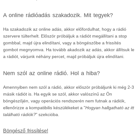
A online rádióadás szakadozik. Mit tegyek?
Ha szakadozik az online adás, akkor előfordulhat, hogy a rádió
szervere túlterhelt. Először próbáljuk a rádiót megállítani a stop
gombbal, majd újra elindítani, vagy a böngészőbe a frissítés
gombot megnyomva. Ha tovább akadozik az adás, akkor állítsuk le
a rádiót, várjunk néhány percet, majd próbáljuk újra elindítani.
Nem szól az online rádió. Hol a hiba?
Amennyiben nem szól a rádió, akkor először próbáljunk ki még 2-3
másik rádiót is. Ha egyik se szól, akkor valószínű az Ön
böngészőjén, vagy operációs rendszerén nem futnak a rádiók,
ellenőrizze a kompatibilis készülékeket a "
Hogyan hallgatható az itt
található rádiók?
" szekcióba.
Böngésző frissítése!