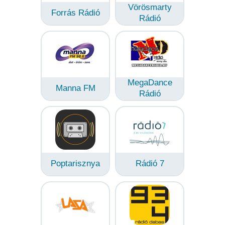
Vörösmarty
Forrás Rádió
Rádió
MegaDance
Manna FM
Rádió
Poptarisznya
Rádió 7