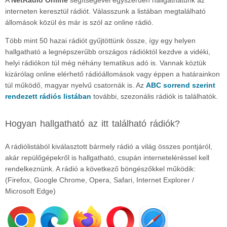
A
NetRádió Online
segítségével egyszerűen hallgathatunk az
interneten keresztül rádiót. Válasszunk a listában megtalálható
állomások közül és már is szól az online rádió.
Több mint 50 hazai rádiót gyűjtöttünk össze, így egy helyen
hallgatható a legnépszerűbb országos rádióktól kezdve a vidéki,
helyi rádiókon túl még néhány tematikus adó is. Vannak köztük
kizárólag online elérhető rádióállomások vagy éppen a határainkon
túl működő, magyar nyelvű csatornák is. Az
ABC sorrend szerint
rendezett rádiós listában
további, szezonális rádiók is találhatók.
Hogyan hallgatható az itt található rádiók?
A rádiólistából kiválasztott bármely rádió a világ összes pontjáról,
akár repülőgépekről is hallgatható, csupán interneteléréssel kell
rendelkeznünk. A rádió a következő böngészőkkel működik:
(Firefox, Google Chrome, Opera, Safari, Internet Explorer /
Microsoft Edge)