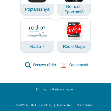
Nemzeti
Poptarisznya
Sportrádió
Rádió 7
Rádió Gaga
Összes rádió
Kedvencek
Címlap
» Kedvenc rádióim
Radió A-Z
Kapcsolat
© 2026 NETRADIO.ONLINE |
|
|