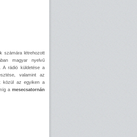
k számára létrehozott
jában magyar nyelvű
 A rádió küldetése a
lesztése, valamint az
uk közül az egyiken a
 míg a
mesecsatornán