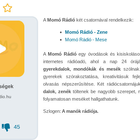
A
Momó Rádió
két csatornával rendelkezik:
Momó Rádió - Zene
Momó Rádió - Mese
A
Momó Rádió
egy óvodások és kisiskoláso
internetes rádióadó, ahol a nap 24 órá
gyerekdalok, mondókák és mesék
szólnak.
gyerekek szórakoztatása, kreativitásuk fej
olvasás népszerűsítése. Két rádiócsatornáj
őségek
dalok, zenék
töltenek be nagyobb szerepet,
io.hu
folyamatosan meséket hallgathatunk.
Szlogen:
A manók rádiója.
45