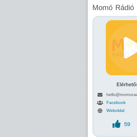
Momó Rádió
Elérhet
hello@momorad
Facebook
Weboldal
59