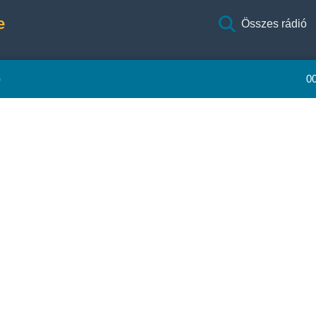
e
Összes rádió
ó
0