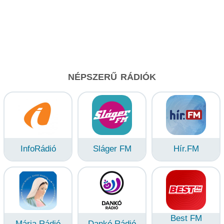
NÉPSZERŰ RÁDIÓK
InfoRádió
Sláger FM
Hír.FM
Best FM
Mária Rádió
Dankó Rádió