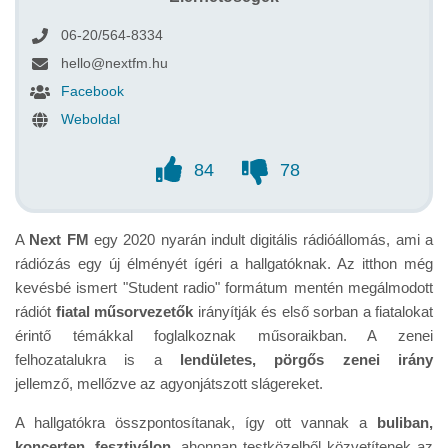
06-20/564-8334
hello@nextfm.hu
Facebook
Weboldal
84
78
A
Next FM
egy 2020 nyarán indult digitális rádióállomás, ami a
rádiózás egy új élményét ígéri a hallgatóknak. Az itthon még
kevésbé ismert "Student radio" formátum mentén megálmodott
rádiót
fiatal műsorvezetők
irányítják és első sorban a fiatalokat
érintő témákkal foglalkoznak műsoraikban. A zenei
felhozatalukra is a
lendületes, pörgős zenei irány
jellemző, mellőzve az agyonjátszott slágereket.
A hallgatókra összpontosítanak, így ott vannak a
buliban,
koncerten, fesztiválon
, ahonnan testközelből közvetítenek az