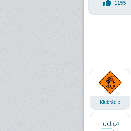
1155
Klubrádió