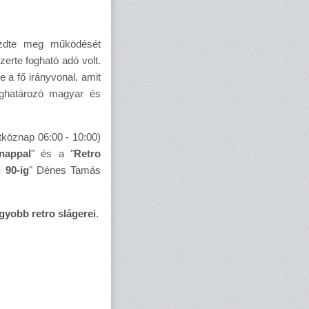
zdte meg működését
zerte fogható adó volt.
e a fő irányvonal, amit
ghatározó magyar és
étköznap 06:00 - 10:00)
nappal
" és a "
Retro
l 90-ig
" Dénes Tamás
agyobb retro slágerei
.