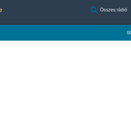
e
Összes rádió
0