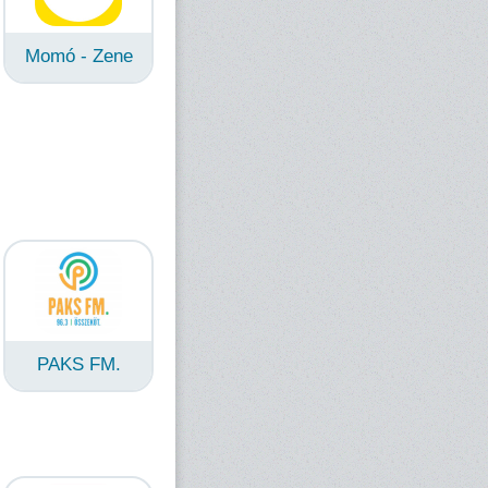
Momó - Zene
PAKS FM.