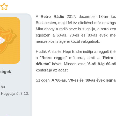
A
Retro Rádió
2017. december 18-án ke
Budapesten, majd fél év elteltével már országs
Mint ahogy a rádió neve is sugallja, a retro zen
egészen a 60-as, 70-es és 80-as évek me
nemzetközi slágerei közül válogatnak.
Hudák Anita és Hepi Endre indítja a reggelt (h
a "
Retro reggel
" műsorral, amit a "
Retro 
délután
" követ. Minden este "
6-tól 9-ig 60-tó
konferálja az adást.
őségek
2
Szlogen:
A '60-as, '70-es és '80-as évek legn
.hu
Hegyalja út 7-13.