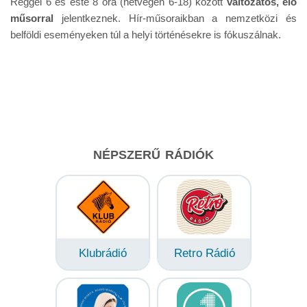
Reggel 6 és este 8 óra (hétvégén 6-18) között
változatos, élő
műsorral
jelentkeznek. Hír-műsoraikban a nemzetközi és
belföldi eseményeken túl a helyi történésekre is fókuszálnak.
NÉPSZERŰ RÁDIÓK
Klubrádió
Retro Rádió