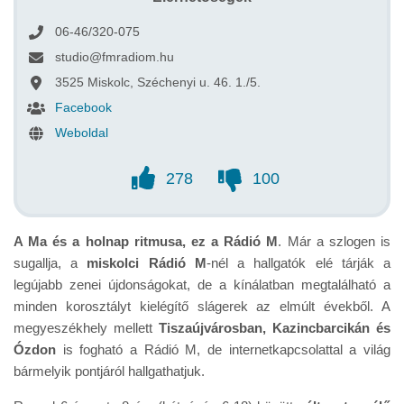
06-46/320-075
studio@fmradiom.hu
3525 Miskolc, Széchenyi u. 46. 1./5.
Facebook
Weboldal
278
100
A Ma és a holnap ritmusa, ez a Rádió M
. Már a szlogen is
sugallja, a
miskolci Rádió M
-nél a hallgatók elé tárják a
legújabb zenei újdonságokat, de a kínálatban megtalálható a
minden korosztályt kielégítő slágerek az elmúlt évekből. A
megyeszékhely mellett
Tiszaújvárosban, Kazincbarcikán és
Ózdon
is fogható a Rádió M, de internetkapcsolattal a világ
bármelyik pontjáról hallgathatjuk.