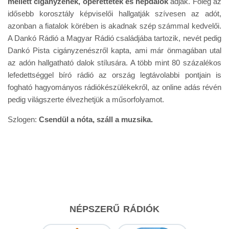
mellett cigányzenék, operettetek és népdalok
adják. Főleg az
idősebb korosztály képviselői hallgatják szívesen az adót,
azonban a fiatalok körében is akadnak szép számmal kedvelői.
A Dankó Rádió a Magyar Rádió családjába tartozik, nevét pedig
Dankó Pista cigányzenészről kapta, ami már önmagában utal
az adón hallgatható dalok stílusára. A több mint 80 százalékos
lefedettséggel bíró rádió az ország legtávolabbi pontjain is
fogható hagyományos rádiókészülékekről, az online adás révén
pedig világszerte élvezhetjük a műsorfolyamot.
Szlogen:
Csendül a nóta, száll a muzsika.
NÉPSZERŰ RÁDIÓK