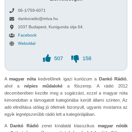
06-1/759-6071
dankoradio@mtva.hu
1037 Budapest, Kunigunda útja 64.
Facebook
Weboldal
507
158
A
magyar nóta
kedvelőinek igazi kuriózum a
Dankó Rádió
,
ahol a
népies műdaloké
a főszerep. A rádió 2012
decemberében kezdte meg a sugárzást, ezzel a magyar nóta
kimondottan a támogatott kategóriába került állami szinten. Az
adó elindítása utólag jó ötletnek bizonyult, ugyanis mostanra az
egyik legnépszerűbb rádió lett a kategóriájában.
A
Dankó Rádió
zenei kínálatát klasszikus
magyar nóták