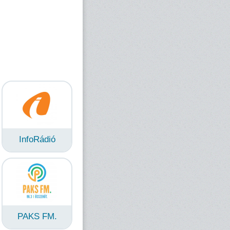
InfoRádió
PAKS FM.