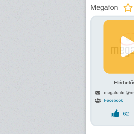
Megafon
Elérhet
megafonfm@me
Facebook
62