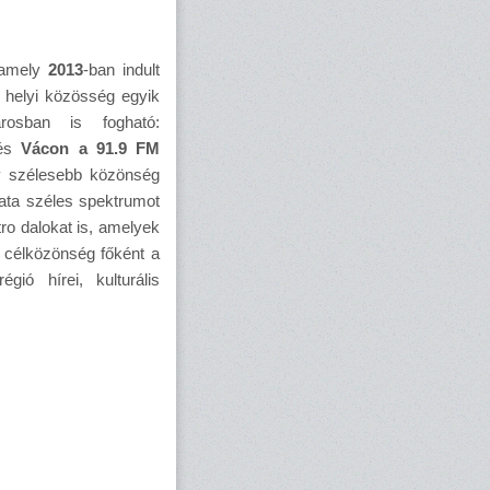
, amely
2013
-ban indult
 helyi közösség egyik
osban is fogható:
 és
Vácon a 91.9 FM
így szélesebb közönség
lata széles spektrumot
etro dalokat is, amelyek
A célközönség főként a
ió hírei, kulturális