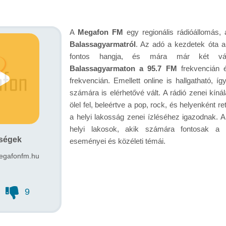
A
Megafon FM
egy regionális rádióállomás
Balassagyarmatról
. Az adó a kezdetek óta a
fontos hangja, és mára már két vár
Balassagyarmaton a 95.7 FM
frekvencián
frekvencián. Emellett online is hallgatható, 
számára is elérhetővé vált. A rádió zenei kíná
ölel fel, beleértve a pop, rock, és helyenként r
a helyi lakosság zenei ízléséhez igazodnak. 
helyi lakosok, akik számára fontosak a rég
őségek
eseményei és közéleti témái.
gafonfm.hu
9