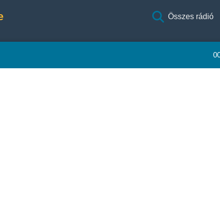
e
Összes rádió
0