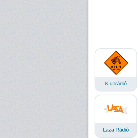
Klubrádió
Laza Rádió