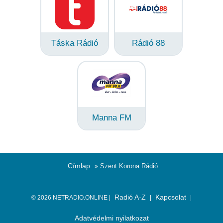
Táska Rádió
Rádió 88
Manna FM
Címlap
» Szent Korona Rádió
Radió A-Z
Kapcsolat
© 2026 NETRADIO.ONLINE |
|
|
Adatvédelmi nyilatkozat