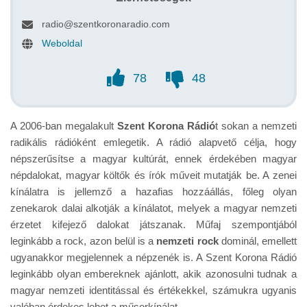
radio@szentkoronaradio.com
Weboldal
78
48
A 2006-ban megalakult
Szent Korona Rádió
t sokan a nemzeti
radikális rádióként emlegetik. A rádió alapvető célja, hogy
népszerűsítse a magyar kultúrát, ennek érdekében magyar
népdalokat, magyar költők és írók műveit mutatják be. A zenei
kínálatra is jellemző a hazafias hozzáállás, főleg olyan
zenekarok dalai alkotják a kínálatot, melyek a magyar nemzeti
érzetet kifejező dalokat játszanak. Műfaj szempontjából
leginkább a rock, azon belül is a
nemzeti rock
dominál, emellett
ugyanakkor megjelennek a népzenék is. A Szent Korona Rádió
leginkább olyan embereknek ajánlott, akik azonosulni tudnak a
magyar nemzeti identitással és értékekkel, számukra ugyanis
valóban érdekes lehet a műsorkínálat.