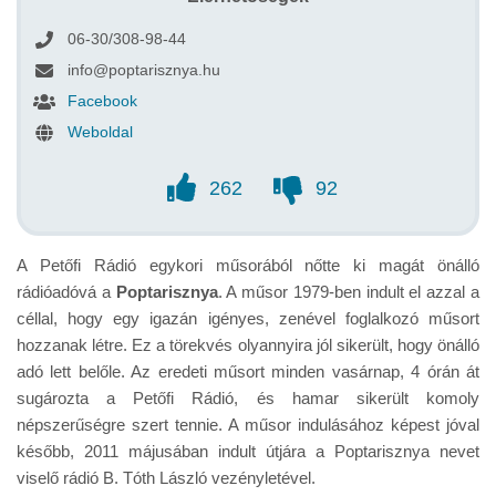
06-30/308-98-44
info@poptarisznya.hu
Facebook
Weboldal
262
92
A Petőfi Rádió egykori műsorából nőtte ki magát önálló
rádióadóvá a
Poptarisznya
. A műsor 1979-ben indult el azzal a
céllal, hogy egy igazán igényes, zenével foglalkozó műsort
hozzanak létre. Ez a törekvés olyannyira jól sikerült, hogy önálló
adó lett belőle. Az eredeti műsort minden vasárnap, 4 órán át
sugározta a Petőfi Rádió, és hamar sikerült komoly
népszerűségre szert tennie. A műsor indulásához képest jóval
később, 2011 májusában indult útjára a Poptarisznya nevet
viselő rádió B. Tóth László vezényletével.